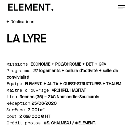
Menu
Skip
to
Close
main
←
Réalisations
Menu
content
LA LYRE
Missions
ECONOMIE + POLYCHROMIE + DET + GPA
Programme
27 logements + cellule d’activité + salle de
convivialité
Equipe
ALTA
ELEMENT. +
+ OUEST-STRUCTURES + THALEM
Maître d’ouvrage
ARCHIPEL HABITAT
Lieu
Rennes (35) – ZAC Normandie-Saumurois
Réception
25/06/2020
Surface
2 001 m²
Coût
2 688 000€ HT
Crédit photos
©S. CHALMEAU / ©ELEMENT.